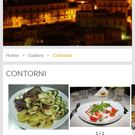
Home
Gallery
Contorni
CONTORNI
1
/
1